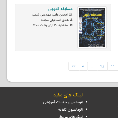
مسابقه نانویی
انجمن علمی مهندسی شیمی
هادي اسماعيلي مجنده
ﺳﻪشنبه, 19 اردیبهشت 1402
»»
»
…
12
11
لینک های مفید
اتوماسیون خدمات آموزشی
اتوماسیون تغذیه
لینک‌های مرتبط